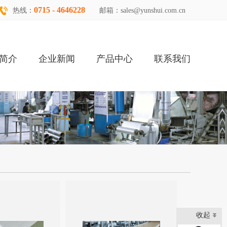
0715 - 4646228
热线：
邮箱：sales@yunshui.com.cn
简介
企业新闻
产品中心
联系我们
收起