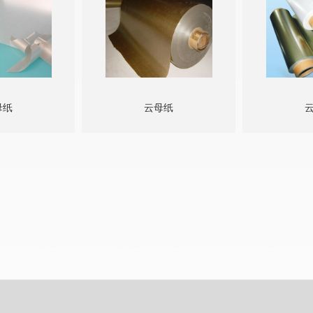
母纸
云母纸